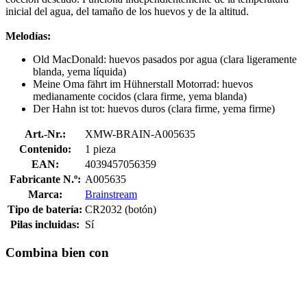
inicial del agua, del tamaño de los huevos y de la altitud.
Melodías:
Old MacDonald: huevos pasados por agua (clara ligeramente
blanda, yema líquida)
Meine Oma fährt im Hühnerstall Motorrad: huevos
medianamente cocidos (clara firme, yema blanda)
Der Hahn ist tot: huevos duros (clara firme, yema firme)
Art.-Nr.:
XMW-BRAIN-A005635
Contenido:
1 pieza
EAN:
4039457056359
Fabricante N.º:
A005635
Marca:
Brainstream
Tipo de batería:
CR2032 (botón)
Pilas incluidas:
Sí
Combina bien con