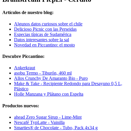
Artículos de nuestro blog:
Algunos datos curiosos sobre el chile
Delicioso Picnic con las Perseidas
Especias típicas de Sudamérica
Datos interesantes sobre la sal
Novedad en Piccantino: el mosto
Descubre Piccantino:
Ankerkraut
asobu Termo - Tiburón, 460 ml
Allos Crunchy De Amaranto Bio - Puro
Make & Take - Recipiente Redondo para Desayuno 0,5 L,
Plástico
Holle Manzana y Plátano con Espelta
Productos nuevos:
ahead Zero Sugar Sirup - Lime-Mint
Nescafé TypLatte - Vainilla
Smarties® de Chocolate - Tubo, Pack 4x34 g