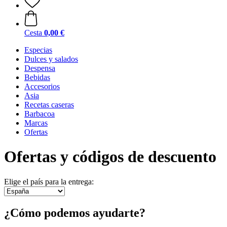
Cesta
0,00 €
Especias
Dulces y salados
Despensa
Bebidas
Accesorios
Asia
Recetas caseras
Barbacoa
Marcas
Ofertas
Ofertas y códigos de descuento
Elige el país para la entrega:
¿Cómo podemos ayudarte?