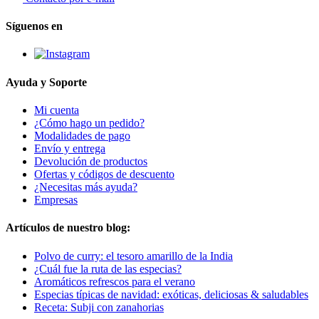
Síguenos en
Ayuda y Soporte
Mi cuenta
¿Cómo hago un pedido?
Modalidades de pago
Envío y entrega
Devolución de productos
Ofertas y códigos de descuento
¿Necesitas más ayuda?
Empresas
Artículos de nuestro blog:
Polvo de curry: el tesoro amarillo de la India
¿Cuál fue la ruta de las especias?
Aromáticos refrescos para el verano
Especias típicas de navidad: exóticas, deliciosas & saludables
Receta: Subji con zanahorias