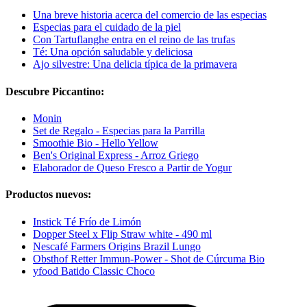
Una breve historia acerca del comercio de las especias
Especias para el cuidado de la piel
Con Tartuflanghe entra en el reino de las trufas
Té: Una opción saludable y deliciosa
Ajo silvestre: Una delicia típica de la primavera
Descubre Piccantino:
Monin
Set de Regalo - Especias para la Parrilla
Smoothie Bio - Hello Yellow
Ben's Original Express - Arroz Griego
Elaborador de Queso Fresco a Partir de Yogur
Productos nuevos:
Instick Té Frío de Limón
Dopper Steel x Flip Straw white - 490 ml
Nescafé Farmers Origins Brazil Lungo
Obsthof Retter Immun-Power - Shot de Cúrcuma Bio
yfood Batido Classic Choco