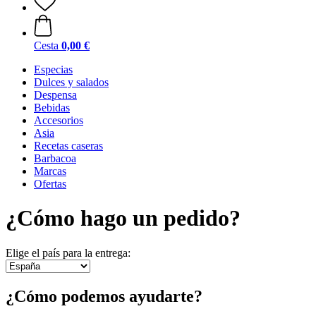
Cesta
0,00 €
Especias
Dulces y salados
Despensa
Bebidas
Accesorios
Asia
Recetas caseras
Barbacoa
Marcas
Ofertas
¿Cómo hago un pedido?
Elige el país para la entrega:
¿Cómo podemos ayudarte?