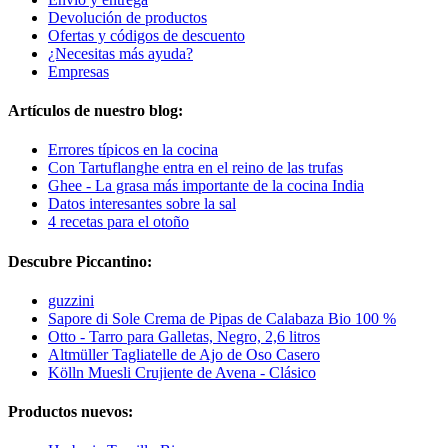
Devolución de productos
Ofertas y códigos de descuento
¿Necesitas más ayuda?
Empresas
Artículos de nuestro blog:
Errores típicos en la cocina
Con Tartuflanghe entra en el reino de las trufas
Ghee - La grasa más importante de la cocina India
Datos interesantes sobre la sal
4 recetas para el otoño
Descubre Piccantino:
guzzini
Sapore di Sole Crema de Pipas de Calabaza Bio 100 %
Otto - Tarro para Galletas, Negro, 2,6 litros
Altmüller Tagliatelle de Ajo de Oso Casero
Kölln Muesli Crujiente de Avena - Clásico
Productos nuevos: