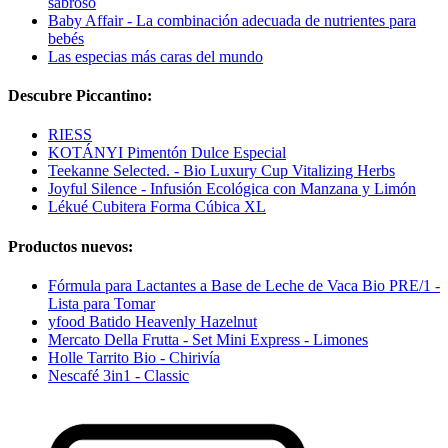
sabroso
Baby Affair - La combinación adecuada de nutrientes para
bebés
Las especias más caras del mundo
Descubre Piccantino:
RIESS
KOTÁNYI Pimentón Dulce Especial
Teekanne Selected. - Bio Luxury Cup Vitalizing Herbs
Joyful Silence - Infusión Ecológica con Manzana y Limón
Lékué Cubitera Forma Cúbica XL
Productos nuevos:
Fórmula para Lactantes a Base de Leche de Vaca Bio PRE/1 -
Lista para Tomar
yfood Batido Heavenly Hazelnut
Mercato Della Frutta - Set Mini Express - Limones
Holle Tarrito Bio - Chirivía
Nescafé 3in1 - Classic