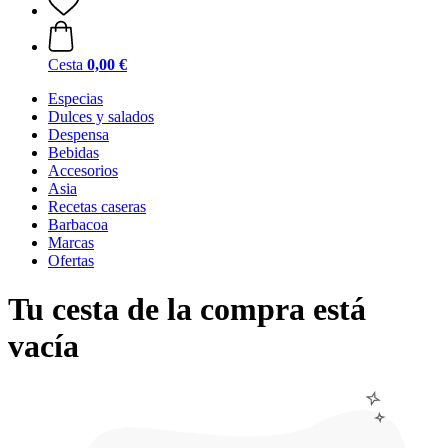
Cesta
0,00 €
Especias
Dulces y salados
Despensa
Bebidas
Accesorios
Asia
Recetas caseras
Barbacoa
Marcas
Ofertas
Tu cesta de la compra está
vacía