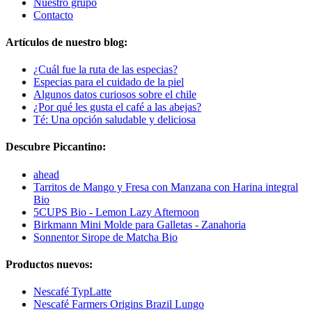
Nuestro grupo
Contacto
Artículos de nuestro blog:
¿Cuál fue la ruta de las especias?
Especias para el cuidado de la piel
Algunos datos curiosos sobre el chile
¿Por qué les gusta el café a las abejas?
Té: Una opción saludable y deliciosa
Descubre Piccantino:
ahead
Tarritos de Mango y Fresa con Manzana con Harina integral
Bio
5CUPS Bio - Lemon Lazy Afternoon
Birkmann Mini Molde para Galletas - Zanahoria
Sonnentor Sirope de Matcha Bio
Productos nuevos:
Nescafé TypLatte
Nescafé Farmers Origins Brazil Lungo