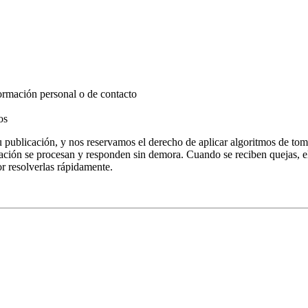
formación personal o de contacto
os
u publicación, y nos reservamos el derecho de aplicar algoritmos de to
ión se procesan y responden sin demora. Cuando se reciben quejas, el c
or resolverlas rápidamente.