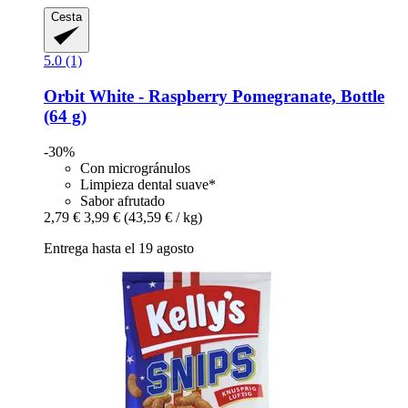
Cesta
5.0 (1)
Orbit
White -​ Raspberry Pomegranate, Bottle
(64 g)
-30%
Con microgránulos
Limpieza dental suave*
Sabor afrutado
2,79 €
3,99 €
(43,59 € / kg)
Entrega hasta el 19 agosto