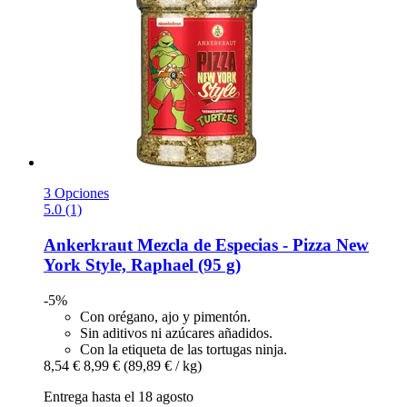
3 Opciones
5.0 (1)
Ankerkraut
Mezcla de Especias -​ Pizza New
York Style, Raphael (95 g)
-5%
Con orégano, ajo y pimentón.
Sin aditivos ni azúcares añadidos.
Con la etiqueta de las tortugas ninja.
8,54 €
8,99 €
(89,89 € / kg)
Entrega hasta el 18 agosto