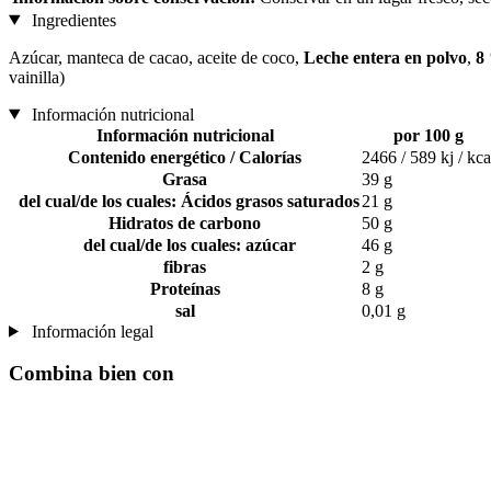
Ingredientes
Azúcar, manteca de cacao, aceite de coco,
Leche entera en polvo
,
8
vainilla)
Información nutricional
Información nutricional
por 100 g
Contenido energético / Calorías
2466 / 589 kj / kca
Grasa
39 g
del cual/de los cuales: Ácidos grasos saturados
21 g
Hidratos de carbono
50 g
del cual/de los cuales: azúcar
46 g
fibras
2 g
Proteínas
8 g
sal
0,01 g
Información legal
Combina bien con