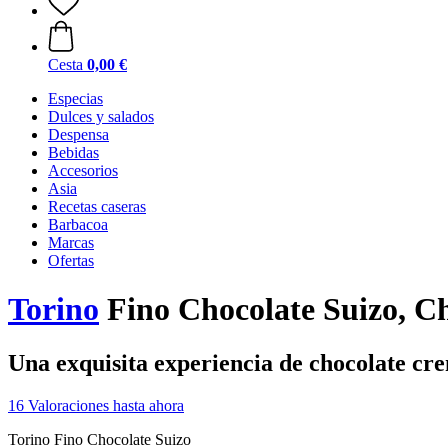
Cesta
0,00 €
Especias
Dulces y salados
Despensa
Bebidas
Accesorios
Asia
Recetas caseras
Barbacoa
Marcas
Ofertas
Torino
Fino Chocolate Suizo, Ch
Una exquisita experiencia de chocolate cre
16 Valoraciones hasta ahora
Torino Fino Chocolate Suizo