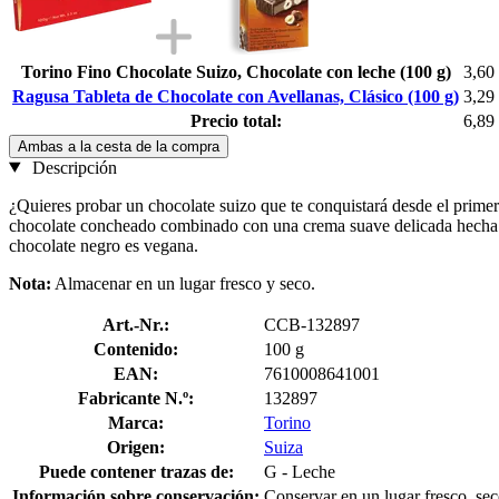
Torino Fino Chocolate Suizo, Chocolate con leche (100 g)
3,60
Ragusa Tableta de Chocolate con Avellanas, Clásico (100 g)
3,29
Precio total:
6,89
Ambas a la cesta de la compra
Descripción
¿Quieres probar un chocolate suizo que te conquistará desde el primer 
chocolate concheado combinado con una crema suave delicada hecha d
chocolate negro es vegana.
Nota:
Almacenar en un lugar fresco y seco.
Art.-Nr.:
CCB-132897
Contenido:
100 g
EAN:
7610008641001
Fabricante N.º:
132897
Marca:
Torino
Origen:
Suiza
Puede contener trazas de:
G - Leche
Información sobre conservación:
Conservar en un lugar fresco, sec