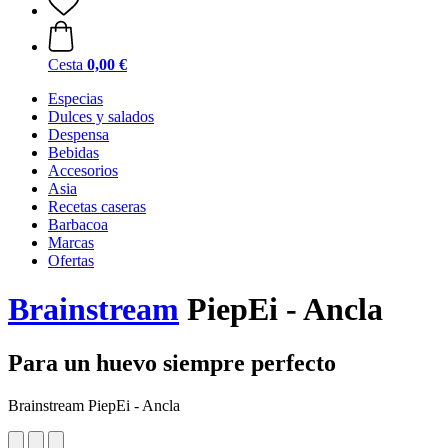
Cesta
0,00 €
Especias
Dulces y salados
Despensa
Bebidas
Accesorios
Asia
Recetas caseras
Barbacoa
Marcas
Ofertas
Brainstream
PiepEi - Ancla
Para un huevo siempre perfecto
Brainstream PiepEi - Ancla