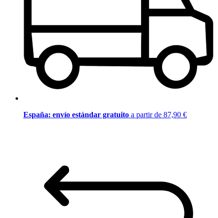
España: envío estándar gratuito
a partir de 87,90 €