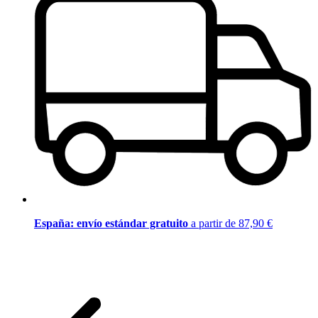
España: envío estándar gratuito
a partir de 87,90 €