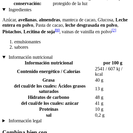
conservación:
protegido de la luz
Ingredientes
Azúcar,
avellanas
,
almendras
, manteca de cacao, Glucosa,
Leche
entera en polvo
, Pasta de cacao,
leche desgrasada en polvo
,
[1]
[2]
Pistachos
,
Lecitina de soja
, vainas de vainilla en polvo
emulsionantes
sabores
Información nutricional
Información nutricional
por 100 g
2541 / 607 kj /
Contenido energético / Calorías
kcal
Grasa
40 g
del cual/de los cuales: Ácidos grasos
13 g
saturados
Hidratos de carbono
48 g
del cual/de los cuales: azúcar
41 g
Proteínas
10 g
sal
0,2 g
Información legal
Combina bien con