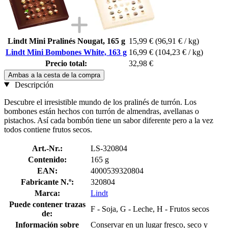
Lindt Mini Pralinés Nougat, 165 g
15,99 €
(96,91 € / kg)
Lindt Mini Bombones White, 163 g
16,99 €
(104,23 € / kg)
Precio total:
32,98 €
Ambas a la cesta de la compra
Descripción
Descubre el irresistible mundo de los pralinés de turrón. Los
bombones están hechos con turrón de almendras, avellanas o
pistachos. Así cada bombón tiene un sabor diferente pero a la vez
todos contiene frutos secos.
Art.-Nr.:
LS-320804
Contenido:
165 g
EAN:
4000539320804
Fabricante N.º:
320804
Marca:
Lindt
Puede contener trazas
F - Soja, G - Leche, H - Frutos secos
de:
Información sobre
Conservar en un lugar fresco, seco y