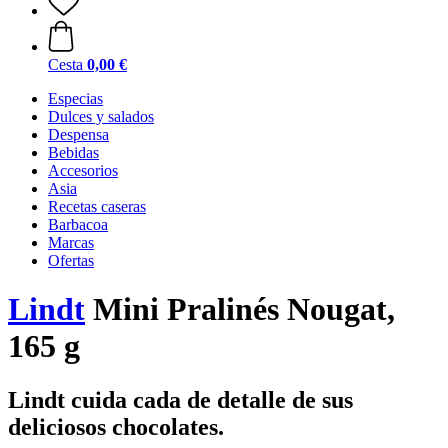
Cesta
0,00 €
Especias
Dulces y salados
Despensa
Bebidas
Accesorios
Asia
Recetas caseras
Barbacoa
Marcas
Ofertas
Lindt
Mini Pralinés Nougat,
165 g
Lindt cuida cada de detalle de sus
deliciosos chocolates.