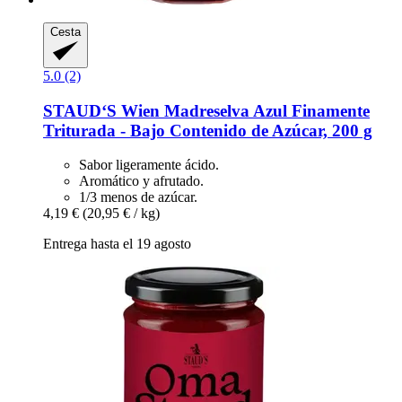
Cesta
5.0 (2)
STAUD‘S Wien
Madreselva Azul Finamente
Triturada -​ Bajo Contenido de Azúcar, 200 g
Sabor ligeramente ácido.
Aromático y afrutado.
1/3 menos de azúcar.
4,19 €
(20,95 € / kg)
Entrega hasta el 19 agosto