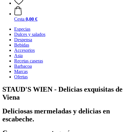
Cesta
0,00 €
Especias
Dulces y salados
Despensa
Bebidas
Accesorios
Asia
Recetas caseras
Barbacoa
Marcas
Ofertas
STAUD'S WIEN - Delicias exquisitas de
Viena
Deliciosas mermeladas y delicias en
escabeche.