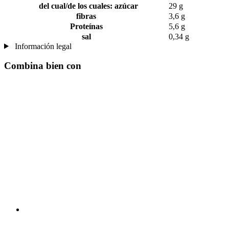
del cual/de los cuales: azúcar
29 g
fibras
3,6 g
Proteínas
5,6 g
sal
0,34 g
Información legal
Combina bien con