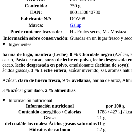
Contenido:
750 g
EAN:
8001130840780
Fabricante N.º:
DOV08
Marca:
Galup
Puede contener trazas de:
H - Frutos secos, M - Mostaza
Información sobre conservación:
Guardar en un lugar fresco y sec
Ingredientes
harina de trigo
,
manteca
(
Leche
),
8 % Chocolate negro
(Azúcar, P
cacao, Pasta de cacao,
suero de leche en polvo
,
leche desgrasada e
cacao,
leche desgrasada en polvo
, emulsionante (
lecitina de soya
)),
ácidos grasos),
3 % Leche entera
, azúcar invertido, sal, aromas natu
Azúcar,
clara de huevo fresca
,
9 % avellanas
, harina de arroz, Alm
3 % azúcar granulado,
2 % almendras
Información nutricional
Información nutricional
por 100 g
Contenido energético / Calorías
1788 / 427 kj / kca
Grasa
21 g
del cual/de los cuales: Ácidos grasos saturados
11 g
Hidratos de carbono
52 g