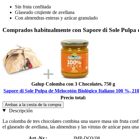
Sin fruta confitada
Glaseado crujiente de avellana
Con almendras enteras y azúcar granulado
Comprados habitualmente con Sapore di Sole Pulpa d
Galup Colomba con 3 Chocolates, 750 g
Sapore di Sole Pulpa de Melocotón Biológico Italiano 100 %, 210
Precio total:
Ambas a la cesta de la compra
Descripción
La colomba de tres chocolates combina una suave masa sin fruta confi
el glaseado de avellana, las almendras y las virutas de azúcar para un
Art.-Nr.:
IMP-DOV08