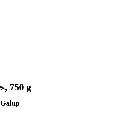
s, 750 g
 Galup