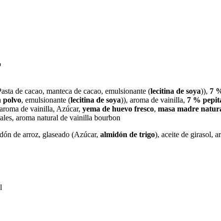
o
asta de cacao, manteca de cacao, emulsionante (
lecitina de soya
)),
7 %
n polvo
, emulsionante (
lecitina de soya
)), aroma de vainilla,
7 % pepit
 aroma de vainilla, Azúcar,
yema de huevo fresco
,
masa madre natur
rales, aroma natural de vainilla bourbon
idón de arroz, glaseado (Azúcar,
almidón de trigo
), aceite de girasol, 
l