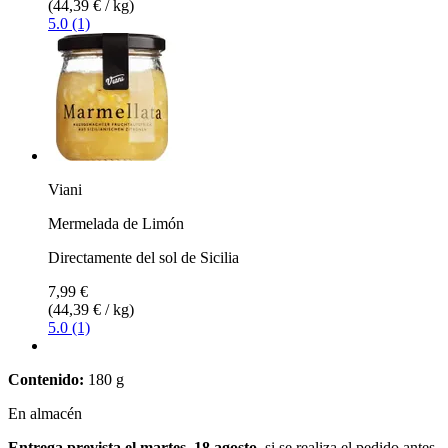
(44,39 € / kg)
5.0 (1)
Viani
Mermelada de Limón
Directamente del sol de Sicilia
7,99 €
(44,39 € / kg)
5.0 (1)
Contenido:
180 g
En almacén
Entrega prevista el martes, 18 agosto
, si se realiza el pedido antes