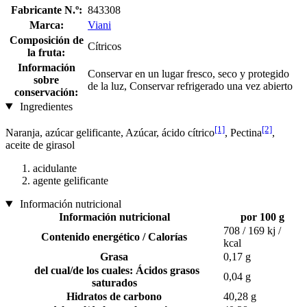
Fabricante N.º:
843308
Marca:
Viani
Composición de
Cítricos
la fruta:
Información
Conservar en un lugar fresco, seco y protegido
sobre
de la luz, Conservar refrigerado una vez abierto
conservación:
Ingredientes
[1]
[2]
Naranja, azúcar gelificante, Azúcar, ácido cítrico
, Pectina
,
aceite de girasol
acidulante
agente gelificante
Información nutricional
Información nutricional
por 100 g
708 / 169 kj /
Contenido energético / Calorías
kcal
Grasa
0,17 g
del cual/de los cuales: Ácidos grasos
0,04 g
saturados
Hidratos de carbono
40,28 g