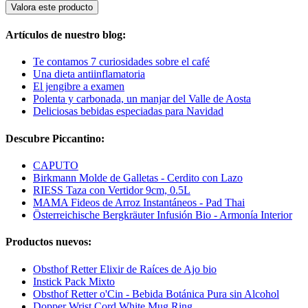
Valora este producto
Artículos de nuestro blog:
Te contamos 7 curiosidades sobre el café
Una dieta antiinflamatoria
El jengibre a examen
Polenta y carbonada, un manjar del Valle de Aosta
Deliciosas bebidas especiadas para Navidad
Descubre Piccantino:
CAPUTO
Birkmann Molde de Galletas - Cerdito con Lazo
RIESS Taza con Vertidor 9cm, 0.5L
MAMA Fideos de Arroz Instantáneos - Pad Thai
Österreichische Bergkräuter Infusión Bio - Armonía Interior
Productos nuevos:
Obsthof Retter Elixir de Raíces de Ajo bio
Instick Pack Mixto
Obsthof Retter o'Cin - Bebida Botánica Pura sin Alcohol
Dopper Wrist Cord White Mug Ring