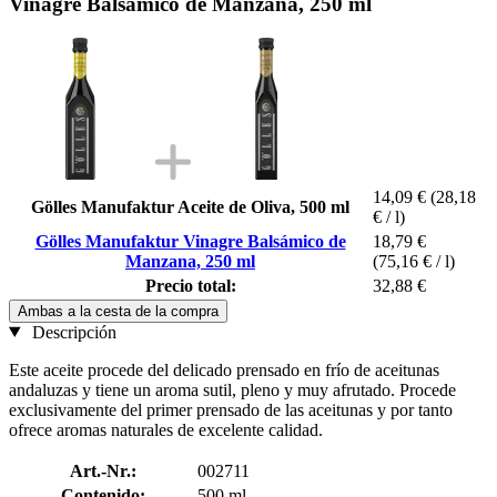
Vinagre Balsámico de Manzana, 250 ml
14,09 €
(28,18
Gölles Manufaktur Aceite de Oliva, 500 ml
€ / l)
Gölles Manufaktur Vinagre Balsámico de
18,79 €
Manzana, 250 ml
(75,16 € / l)
Precio total:
32,88 €
Ambas a la cesta de la compra
Descripción
Este aceite procede del delicado prensado en frío de aceitunas
andaluzas y tiene un aroma sutil, pleno y muy afrutado. Procede
exclusivamente del primer prensado de las aceitunas y por tanto
ofrece aromas naturales de excelente calidad.
Art.-Nr.:
002711
Contenido:
500 ml