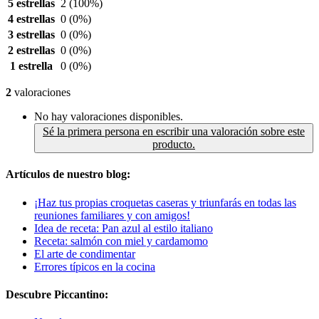
5 estrellas
2
(100%)
4 estrellas
0
(0%)
3 estrellas
0
(0%)
2 estrellas
0
(0%)
1 estrella
0
(0%)
2
valoraciones
No hay valoraciones disponibles.
Sé la primera persona en escribir una valoración sobre este
producto.
Artículos de nuestro blog:
¡Haz tus propias croquetas caseras y triunfarás en todas las
reuniones familiares y con amigos!
Idea de receta: Pan azul al estilo italiano
Receta: salmón con miel y cardamomo
El arte de condimentar
Errores típicos en la cocina
Descubre Piccantino: