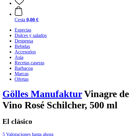
Cesta
0,00 €
Especias
Dulces y salados
Despensa
Bebidas
Accesorios
Asia
Recetas caseras
Barbacoa
Marcas
Ofertas
Gölles Manufaktur
Vinagre de
Vino Rosé Schilcher, 500 ml
El clásico
5 Valoraciones hasta ahora