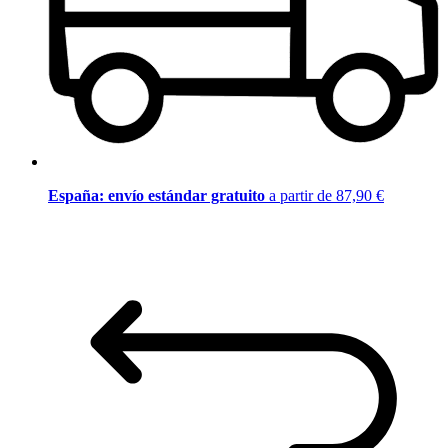
España: envío estándar gratuito
a partir de 87,90 €