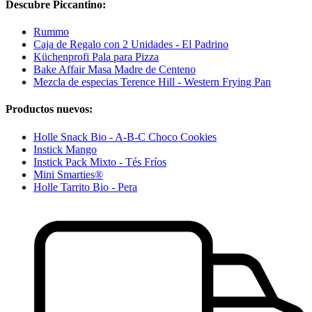
Descubre Piccantino:
Rummo
Caja de Regalo con 2 Unidades - El Padrino
Küchenprofi Pala para Pizza
Bake Affair Masa Madre de Centeno
Mezcla de especias Terence Hill - Western Frying Pan
Productos nuevos:
Holle Snack Bio - A-B-C Choco Cookies
Instick Mango
Instick Pack Mixto - Tés Fríos
Mini Smarties®
Holle Tarrito Bio - Pera