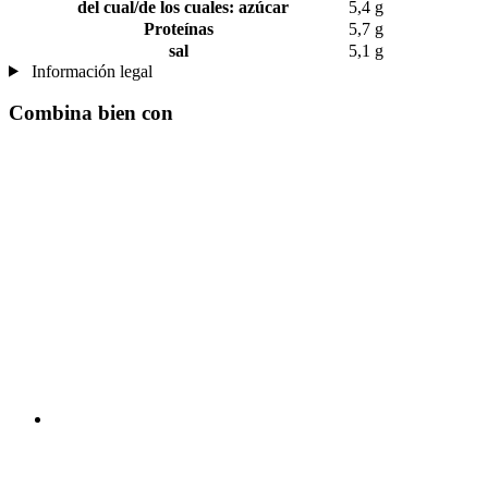
del cual/de los cuales: azúcar
5,4 g
Proteínas
5,7 g
sal
5,1 g
Información legal
Combina bien con