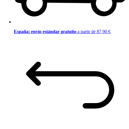
España: envío estándar gratuito
a partir de 87,90 €