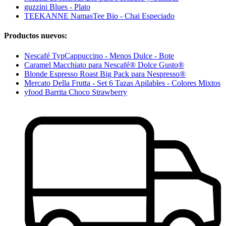
guzzini Blues - Plato
TEEKANNE NamasTee Bio - Chai Especiado
Productos nuevos:
Nescafé TypCappuccino - Menos Dulce - Bote
Caramel Macchiato para Nescafé® Dolce Gusto®
Blonde Espresso Roast Big Pack para Nespresso®
Mercato Della Frutta - Set 6 Tazas Apilables - Colores Mixtos
yfood Barrita Choco Strawberry