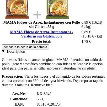
MAMA Fideos de Arroz Instantáneos con Pollo
0,89 €
(16,18
sin Gluten, 55 g
€ / kg)
MAMA Fideos de Arroz Instantáneos -
0,89 €
Verduras sin Gluten, 55 g
(16,18 € / kg)
Precio total:
1,78 €
Ambas a la cesta de la compra
Descripción
Con estos fideos de arroz sin gluten MAMA obtendrás un caldo de
pollo ligero y aromático combinado con fideos delicados: la opción
ideal para una pausa sencilla, sabrosa y naturalmente sin gluten.
Preparación:
Vierte los fideos y el contenido de los sobres restantes
en una cacerola con 350 ml de agua hirviendo. Deja reposar tapado
durante 3 minutos. Remueve bien.
Art.-Nr.:
KK-6948
Contenido:
55 g
EAN:
8851876201754