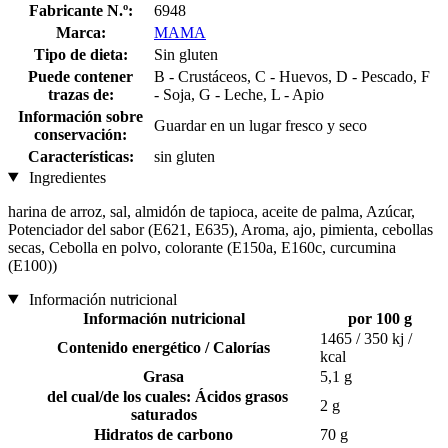
Fabricante N.º:
6948
Marca:
MAMA
Tipo de dieta:
Sin gluten
Puede contener
B - Crustáceos, C - Huevos, D - Pescado, F
trazas de:
- Soja, G - Leche, L - Apio
Información sobre
Guardar en un lugar fresco y seco
conservación:
Características:
sin gluten
Ingredientes
harina de arroz, sal, almidón de tapioca, aceite de palma, Azúcar,
Potenciador del sabor (E621, E635), Aroma, ajo, pimienta, cebollas
secas, Cebolla en polvo, colorante (E150a, E160c, curcumina
(E100))
Información nutricional
Información nutricional
por 100 g
1465 / 350 kj /
Contenido energético / Calorías
kcal
Grasa
5,1 g
del cual/de los cuales: Ácidos grasos
2 g
saturados
Hidratos de carbono
70 g