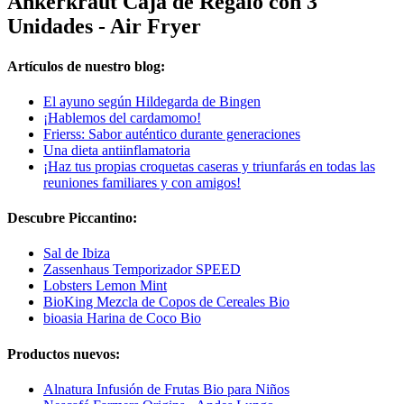
Ankerkraut Caja de Regalo con 3
Unidades - Air Fryer
Artículos de nuestro blog:
El ayuno según Hildegarda de Bingen
¡Hablemos del cardamomo!
Frierss: Sabor auténtico durante generaciones
Una dieta antiinflamatoria
¡Haz tus propias croquetas caseras y triunfarás en todas las
reuniones familiares y con amigos!
Descubre Piccantino:
Sal de Ibiza
Zassenhaus Temporizador SPEED
Lobsters Lemon Mint
BioKing Mezcla de Copos de Cereales Bio
bioasia Harina de Coco Bio
Productos nuevos:
Alnatura Infusión de Frutas Bio para Niños