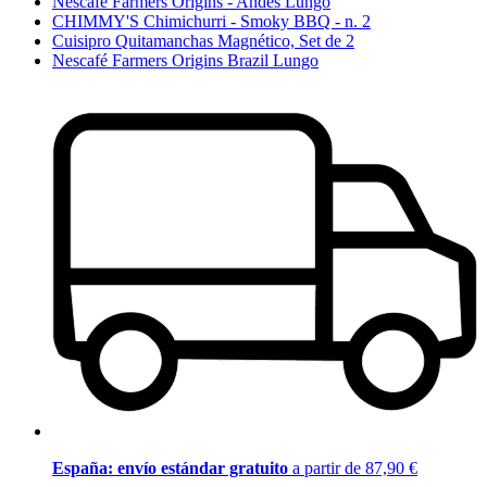
Nescafé Farmers Origins - Andes Lungo
CHIMMY'S Chimichurri - Smoky BBQ - n. 2
Cuisipro Quitamanchas Magnético, Set de 2
Nescafé Farmers Origins Brazil Lungo
España: envío estándar gratuito
a partir de 87,90 €