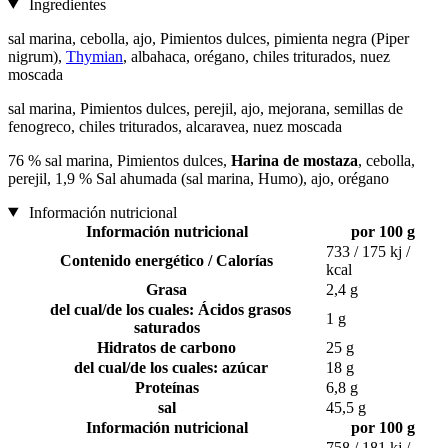
Ingredientes
sal marina, cebolla, ajo, Pimientos dulces, pimienta negra (Piper
nigrum),
Thymian
, albahaca, orégano, chiles triturados, nuez
moscada
sal marina, Pimientos dulces, perejil, ajo, mejorana, semillas de
fenogreco, chiles triturados, alcaravea, nuez moscada
76 % sal marina, Pimientos dulces,
Harina de mostaza
, cebolla,
perejil, 1,9 % Sal ahumada (sal marina, Humo), ajo, orégano
Información nutricional
Información nutricional
por 100 g
733 / 175 kj /
Contenido energético / Calorías
kcal
Grasa
2,4 g
del cual/de los cuales: Ácidos grasos
1 g
saturados
Hidratos de carbono
25 g
del cual/de los cuales: azúcar
18 g
Proteínas
6,8 g
sal
45,5 g
Información nutricional
por 100 g
758 / 181 kj /