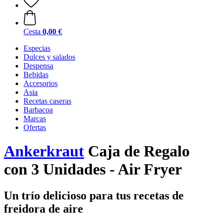
Cesta
0,00 €
Especias
Dulces y salados
Despensa
Bebidas
Accesorios
Asia
Recetas caseras
Barbacoa
Marcas
Ofertas
Ankerkraut
Caja de Regalo
con 3 Unidades - Air Fryer
Un trío delicioso para tus recetas de
freidora de aire