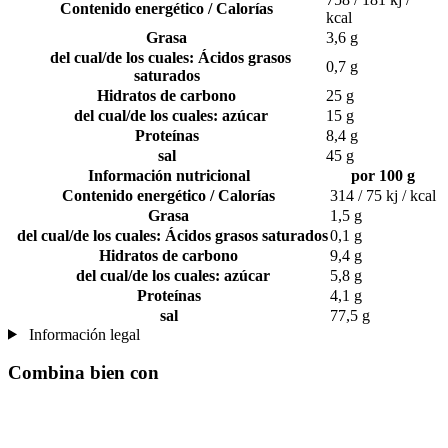
Contenido energético / Calorías
kcal
Grasa
3,6 g
del cual/de los cuales: Ácidos grasos
0,7 g
saturados
Hidratos de carbono
25 g
del cual/de los cuales: azúcar
15 g
Proteínas
8,4 g
sal
45 g
Información nutricional
por 100 g
Contenido energético / Calorías
314 / 75 kj / kcal
Grasa
1,5 g
del cual/de los cuales: Ácidos grasos saturados
0,1 g
Hidratos de carbono
9,4 g
del cual/de los cuales: azúcar
5,8 g
Proteínas
4,1 g
sal
77,5 g
Información legal
Combina bien con