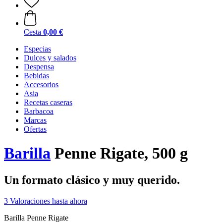
Cesta
0,00 €
Especias
Dulces y salados
Despensa
Bebidas
Accesorios
Asia
Recetas caseras
Barbacoa
Marcas
Ofertas
Barilla
Penne Rigate, 500 g
Un formato clásico y muy querido.
3 Valoraciones hasta ahora
Barilla Penne Rigate