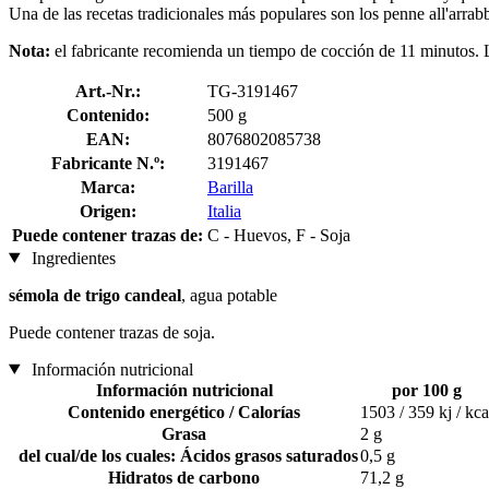
Una de las recetas tradicionales más populares son los penne all'arrab
Nota:
el fabricante recomienda un tiempo de cocción de 11 minutos. L
Art.-Nr.:
TG-3191467
Contenido:
500 g
EAN:
8076802085738
Fabricante N.º:
3191467
Marca:
Barilla
Origen:
Italia
Puede contener trazas de:
C - Huevos, F - Soja
Ingredientes
sémola de trigo candeal
, agua potable
Puede contener trazas de soja.
Información nutricional
Información nutricional
por 100 g
Contenido energético / Calorías
1503 / 359 kj / kca
Grasa
2 g
del cual/de los cuales: Ácidos grasos saturados
0,5 g
Hidratos de carbono
71,2 g