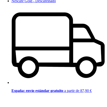
Nescafé Gold - Descafeinado
España: envío estándar gratuito
a partir de 87,90 €