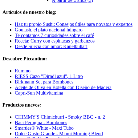
A partir de 2 años (3)
Artículos de nuestro blog:
Haz tu propio Sushi: Consejos útiles para novatos y expertos
Goulash, el plato nacional húngaro
Te contamos 7 curiosidades sobre el café
Receta: Curry con espinacas y garbanzos
Desde Suecia con amor: Kanelbullar!
Descubre Piccantino:
Rummo
RIESS Cazo "Dirndl azul", 1 Litro
Birkmann Set para Bombones
Aceite de Oliva en Botella con Diseño de Madera
Capri-Sun Multivitamina
Productos nuevos:
CHIMMY'S Chimichurri - Smoky BBQ - n. 2
Baci Perugina - Bombones
Smarties® White - Maxi Tubo
Dolce Gusto Grande - Miami Morning Blend