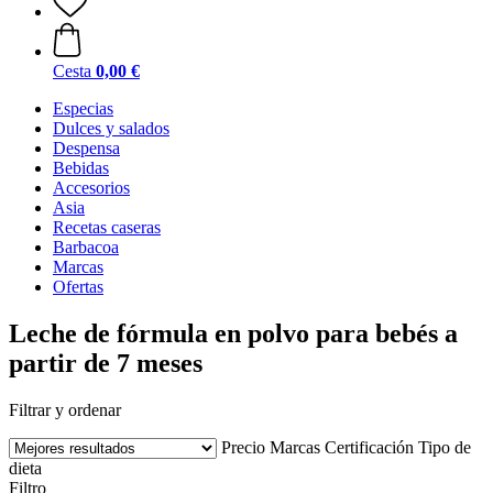
Cesta
0,00 €
Especias
Dulces y salados
Despensa
Bebidas
Accesorios
Asia
Recetas caseras
Barbacoa
Marcas
Ofertas
Leche de fórmula en polvo para bebés a
partir de 7 meses
Filtrar y ordenar
Precio
Marcas
Certificación
Tipo de
dieta
Filtro