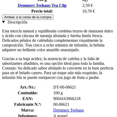
Demmers Teehaus Tea Clip
2,59 €
Precio total:
10,78 €
Ambas a la cesta de la compra
Descripción
Esta mezcla natural y equilibrada combina trozos de manzana dulce
y ácida con cáscara de naranja afrutada y hierba limón fresca.
Delicados pétalos de caléndula complementan visualmente la
composición. Tras cinco a ocho minutos de infusión, la bebida
adquiere un brillante color amarillo anaranjado.
Gracias a su baja acidez, la ausencia de cafeína y la falta de
saborizantes añadidos, es una opción ideal para toda la familia.
Consejo: Su delicado sabor afrutado lo convierte en la base perfecta
para un té helado casero. Para un toque aún más exquisito, la
infusión fría se puede enriquecer con jugo de fruta o jarabe.
Art.-Nr.:
DT-00-06621
Contenido:
100 g
EAN:
9004163066218
Fabricante N.º:
00-06621
Marca:
Demmers Teehaus
Infusiones:
A granel