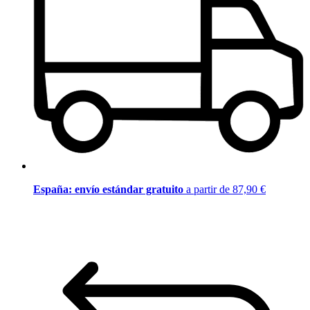
España: envío estándar gratuito
a partir de 87,90 €