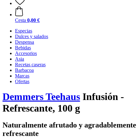
Cesta
0,00 €
Especias
Dulces y salados
Despensa
Bebidas
Accesorios
Asia
Recetas caseras
Barbacoa
Marcas
Ofertas
Demmers Teehaus
Infusión -
Refrescante, 100 g
Naturalmente afrutado y agradablemente
refrescante