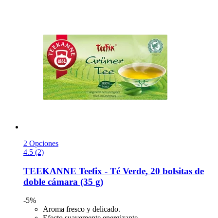
2 Opciones
4.5 (2)
TEEKANNE
Teefix -​ Té Verde, 20 bolsitas de
doble cámara (35 g)
-5%
Aroma fresco y delicado.
Efecto suavemente energizante.