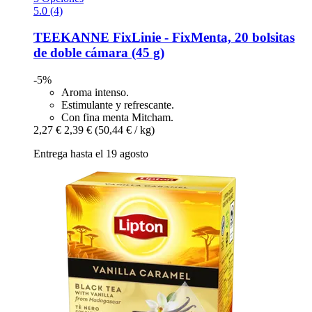
5.0 (4)
TEEKANNE
FixLinie -​ FixMenta, 20 bolsitas
de doble cámara (45 g)
-5%
Aroma intenso.
Estimulante y refrescante.
Con fina menta Mitcham.
2,27 €
2,39 €
(50,44 € / kg)
Entrega hasta el 19 agosto