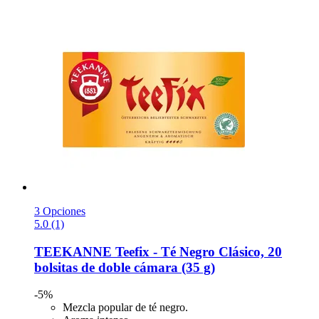
3 Opciones
5.0 (1)
TEEKANNE
Teefix -​ Té Negro Clásico, 20
bolsitas de doble cámara (35 g)
-5%
Mezcla popular de té negro.