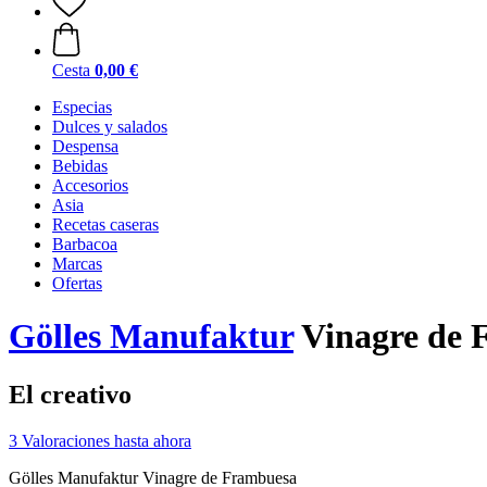
Cesta
0,00 €
Especias
Dulces y salados
Despensa
Bebidas
Accesorios
Asia
Recetas caseras
Barbacoa
Marcas
Ofertas
Gölles Manufaktur
Vinagre de 
El creativo
3 Valoraciones hasta ahora
Gölles Manufaktur Vinagre de Frambuesa