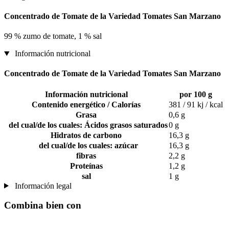
Concentrado de Tomate de la Variedad Tomates San Marzano
99 % zumo de tomate, 1 % sal
Información nutricional
Concentrado de Tomate de la Variedad Tomates San Marzano
Información nutricional
por 100 g
Contenido energético / Calorías
381 / 91 kj / kcal
Grasa
0,6 g
del cual/de los cuales: Ácidos grasos saturados
0 g
Hidratos de carbono
16,3 g
del cual/de los cuales: azúcar
16,3 g
fibras
2,2 g
Proteínas
1,2 g
sal
1 g
Información legal
Combina bien con