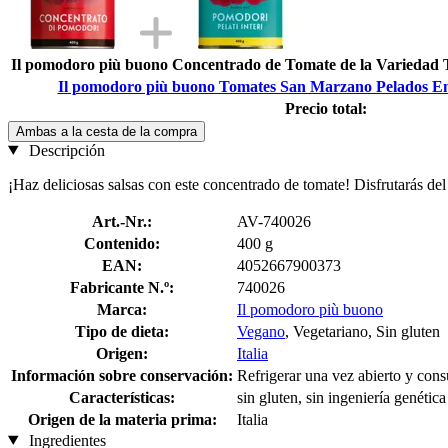
Il pomodoro più buono Concentrado de Tomate de la Variedad 
Il pomodoro più buono Tomates San Marzano Pelados Ent
Precio total:
Ambas a la cesta de la compra
Descripción
¡Haz deliciosas salsas con este concentrado de tomate! Disfrutarás d
Art.-Nr.:
AV-740026
Contenido:
400 g
EAN:
4052667900373
Fabricante N.º:
740026
Marca:
Il pomodoro più buono
Tipo de dieta:
Vegano
, Vegetariano, Sin gluten
Origen:
Italia
Información sobre conservación:
Refrigerar una vez abierto y cons
Características:
sin gluten, sin ingeniería genética
Origen de la materia prima:
Italia
Ingredientes