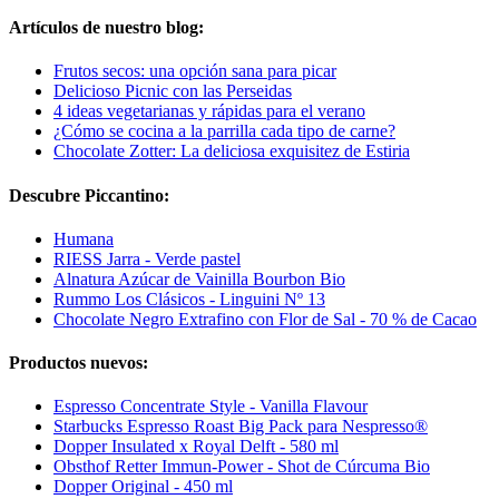
Artículos de nuestro blog:
Frutos secos: una opción sana para picar
Delicioso Picnic con las Perseidas
4 ideas vegetarianas y rápidas para el verano
¿Cómo se cocina a la parrilla cada tipo de carne?
Chocolate Zotter: La deliciosa exquisitez de Estiria
Descubre Piccantino:
Humana
RIESS Jarra - Verde pastel
Alnatura Azúcar de Vainilla Bourbon Bio
Rummo Los Clásicos - Linguini Nº 13
Chocolate Negro Extrafino con Flor de Sal - 70 % de Cacao
Productos nuevos:
Espresso Concentrate Style - Vanilla Flavour
Starbucks Espresso Roast Big Pack para Nespresso®
Dopper Insulated x Royal Delft - 580 ml
Obsthof Retter Immun-Power - Shot de Cúrcuma Bio
Dopper Original - 450 ml