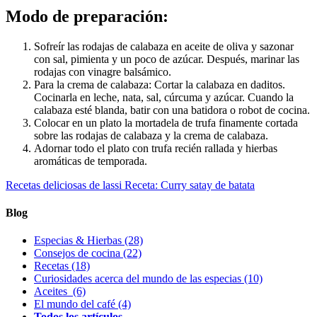
Modo de preparación:
Sofreír las rodajas de calabaza en aceite de oliva y sazonar
con sal, pimienta y un poco de azúcar. Después, marinar las
rodajas con vinagre balsámico.
Para la crema de calabaza: Cortar la calabaza en daditos.
Cocinarla en leche, nata, sal, cúrcuma y azúcar. Cuando la
calabaza esté blanda, batir con una batidora o robot de cocina.
Colocar en un plato la mortadela de trufa finamente cortada
sobre las rodajas de calabaza y la crema de calabaza.
Adornar todo el plato con trufa recién rallada y hierbas
aromáticas de temporada.
Recetas deliciosas de lassi
Receta: Curry satay de batata
Blog
Especias & Hierbas
(28)
Consejos de cocina
(22)
Recetas
(18)
Curiosidades acerca del mundo de las especias
(10)
Aceites
(6)
El mundo del café
(4)
Todos los artículos