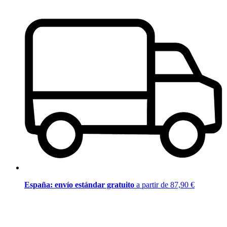
España: envío estándar gratuito
a partir de 87,90 €