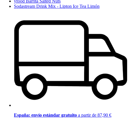
yfood Barrita Salted Nuts
Sodastream Drink Mix - Lipton Ice Tea Limón
España: envío estándar gratuito
a partir de 87,90 €