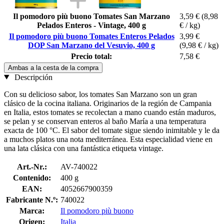
Il pomodoro più buono Tomates San Marzano
3,59 €
(8,98
Pelados Enteros - Vintage, 400 g
€ / kg)
Il pomodoro più buono Tomates Enteros Pelados
3,99 €
DOP San Marzano del Vesuvio, 400 g
(9,98 € / kg)
Precio total:
7,58 €
Ambas a la cesta de la compra
Descripción
Con su delicioso sabor, los tomates San Marzano son un gran
clásico de la cocina italiana. Originarios de la región de Campania
en Italia, estos tomates se recolectan a mano cuando están maduros,
se pelan y se conservan enteros al baño María a una temperatura
exacta de 100 °C. El sabor del tomate sigue siendo inimitable y le da
a muchos platos una nota mediterránea. Esta especialidad viene en
una lata clásica con una fantástica etiqueta vintage.
Art.-Nr.:
AV-740022
Contenido:
400 g
EAN:
4052667900359
Fabricante N.º:
740022
Marca:
Il pomodoro più buono
Origen:
Italia