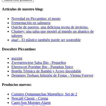
Artículos de nuestro blog:
Novedad en Piccantino: el mosto
Fermentación en salmuera
Quiche de puerros, una deliciosa receta de invierno.
Chutney: una salsa que mostró al mundo un abanico de
sabores
ajaa! - El plástico también puede ser sostenible
Descubre Piccantino:
guzzini
Zwergenwiese Salsa Bio - Pequeños
Ehrenwort Porridge Bio - Pumpkin Spice
Botella Térmica de Bambú y Acero Inoxidable
Demmers Teehaus Infusión de Frutas - Vienna Forever
Productos nuevos:
Cuisipro Quitamanchas Magnético, Set de 2
Nescafé Classic - Crema
Capri-Sun Monster-Alarm