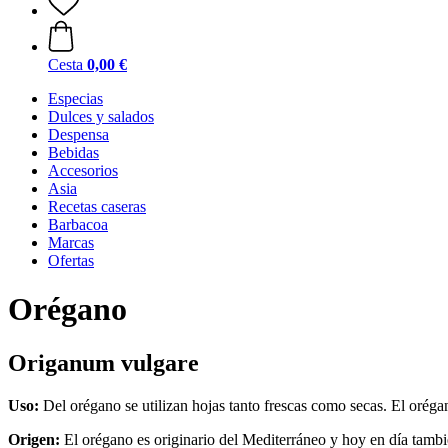
Cesta
0,00 €
Especias
Dulces y salados
Despensa
Bebidas
Accesorios
Asia
Recetas caseras
Barbacoa
Marcas
Ofertas
Orégano
Origanum vulgare
Uso:
Del orégano se utilizan hojas tanto frescas como secas. El orégan
Origen:
El orégano es originario del Mediterráneo y hoy en día tambi