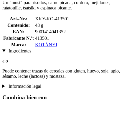
Un "must" para risottos, carne picada, cordero, mejillones,
ratatouille, tsatsiki y espinaca picante.
Art.-Nr.:
XKY-KO-413501
Contenido:
48 g
EAN:
9001414041352
Fabricante N.º:
413501
Marca:
KOTÁNYI
Ingredientes
ajo
Puede contener trazas de cereales con gluten, huevo, soja, apio,
sésamo, leche (lactosa) y mostaza.
Información legal
Combina bien con