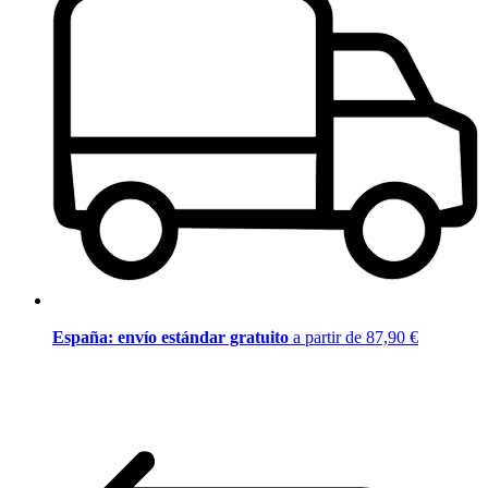
España: envío estándar gratuito
a partir de 87,90 €