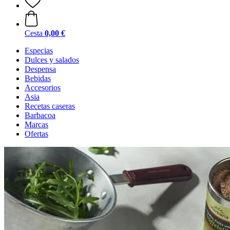
Cesta
0,00 €
Especias
Dulces y salados
Despensa
Bebidas
Accesorios
Asia
Recetas caseras
Barbacoa
Marcas
Ofertas