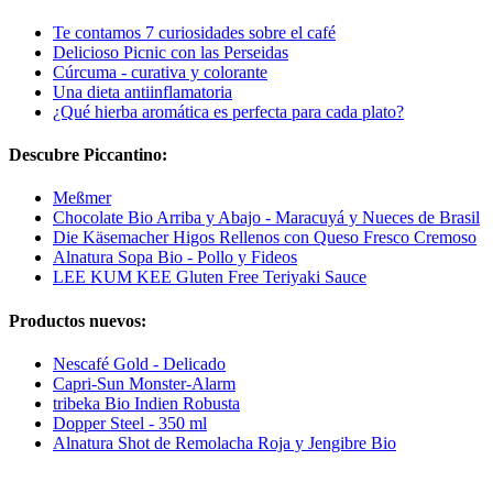
Te contamos 7 curiosidades sobre el café
Delicioso Picnic con las Perseidas
Cúrcuma - curativa y colorante
Una dieta antiinflamatoria
¿Qué hierba aromática es perfecta para cada plato?
Descubre Piccantino:
Meßmer
Chocolate Bio Arriba y Abajo - Maracuyá y Nueces de Brasil
Die Käsemacher Higos Rellenos con Queso Fresco Cremoso
Alnatura Sopa Bio - Pollo y Fideos
LEE KUM KEE Gluten Free Teriyaki Sauce
Productos nuevos:
Nescafé Gold - Delicado
Capri-Sun Monster-Alarm
tribeka Bio Indien Robusta
Dopper Steel - 350 ml
Alnatura Shot de Remolacha Roja y Jengibre Bio