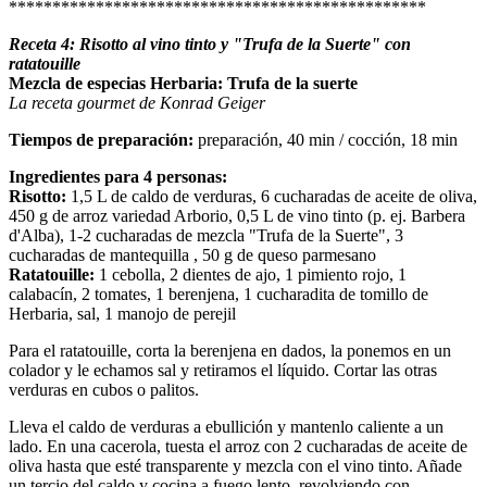
************************************************
Receta 4: Risotto al vino tinto y "Trufa de la Suerte" con
ratatouille
Mezcla de especias Herbaria: Trufa de la suerte
La receta gourmet de Konrad Geiger
Tiempos de preparación:
preparación, 40 min / cocción, 18 min
Ingredientes para 4 personas:
Risotto:
1,5 L de caldo de verduras, 6 cucharadas de aceite de oliva,
450 g de arroz variedad Arborio, 0,5 L de vino tinto (p. ej. Barbera
d'Alba), 1-2 cucharadas de mezcla "Trufa de la Suerte", 3
cucharadas de mantequilla , 50 g de queso parmesano
Ratatouille:
1 cebolla, 2 dientes de ajo, 1 pimiento rojo, 1
calabacín, 2 tomates, 1 berenjena, 1 cucharadita de tomillo de
Herbaria, sal, 1 manojo de perejil
Para el ratatouille, corta la berenjena en dados, la ponemos en un
colador y le echamos sal y retiramos el líquido. Cortar las otras
verduras en cubos o palitos.
Lleva el caldo de verduras a ebullición y mantenlo caliente a un
lado. En una cacerola, tuesta el arroz con 2 cucharadas de aceite de
oliva hasta que esté transparente y mezcla con el vino tinto. Añade
un tercio del caldo y cocina a fuego lento, revolviendo con