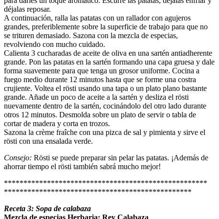
para darles un toque aromático. Escurre las patatas, déjalas enfriar y
déjalas reposar.
A continuación, ralla las patatas con un rallador con agujeros
grandes, preferiblemente sobre la superficie de trabajo para que no
se trituren demasiado. Sazona con la mezcla de especias,
revolviendo con mucho cuidado.
Calienta 3 cucharadas de aceite de oliva en una sartén antiadherente
grande. Pon las patatas en la sartén formando una capa gruesa y dale
forma suavemente para que tenga un grosor uniforme. Cocina a
fuego medio durante 12 minutos hasta que se forme una costra
crujiente. Voltea el rösti usando una tapa o un plato plano bastante
grande. Añade un poco de aceite a la sartén y desliza el rösti
nuevamente dentro de la sartén, cocinándolo del otro lado durante
otros 12 minutos. Desmolda sobre un plato de servir o tabla de
cortar de madera y corta en trozos.
Sazona la crème fraîche con una pizca de sal y pimienta y sirve el
rösti con una ensalada verde.
Consejo:
Rösti se puede preparar sin pelar las patatas. ¡Además de
ahorrar tiempo el rösti también sabrá mucho mejor!
****************************************************
************************************************
Receta 3: Sopa de calabaza
Mezcla de especias Herbaria: Rey Calabaza