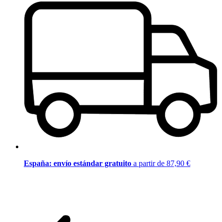
España: envío estándar gratuito
a partir de 87,90 €