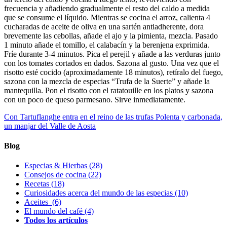
frecuencia y añadiendo gradualmente el resto del caldo a medida
que se consume el líquido. Mientras se cocina el arroz, calienta 4
cucharadas de aceite de oliva en una sartén antiadherente, dora
brevemente las cebollas, añade el ajo y la pimienta, mezcla. Pasado
1 minuto añade el tomillo, el calabacín y la berenjena exprimida.
Fríe durante 3-4 minutos. Pica el perejil y añade a las verduras junto
con los tomates cortados en dados. Sazona al gusto. Una vez que el
risotto esté cocido (aproximadamente 18 minutos), retíralo del fuego,
sazona con la mezcla de especias “Trufa de la Suerte” y añade la
mantequilla. Pon el risotto con el ratatouille en los platos y sazona
con un poco de queso parmesano. Sirve inmediatamente.
Con Tartuflanghe entra en el reino de las trufas
Polenta y carbonada,
un manjar del Valle de Aosta
Blog
Especias & Hierbas
(28)
Consejos de cocina
(22)
Recetas
(18)
Curiosidades acerca del mundo de las especias
(10)
Aceites
(6)
El mundo del café
(4)
Todos los artículos