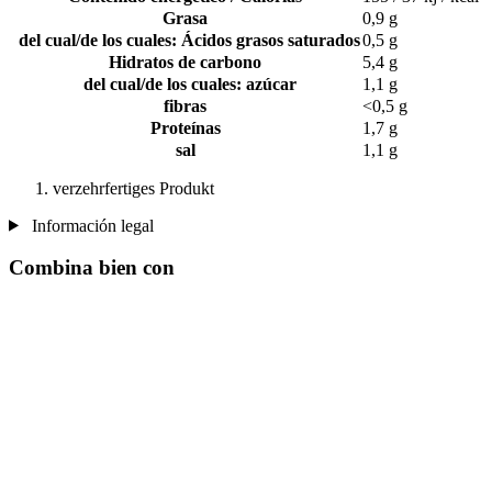
Grasa
0,9 g
del cual/de los cuales: Ácidos grasos saturados
0,5 g
Hidratos de carbono
5,4 g
del cual/de los cuales: azúcar
1,1 g
fibras
<0,5 g
Proteínas
1,7 g
sal
1,1 g
verzehrfertiges Produkt
Información legal
Combina bien con