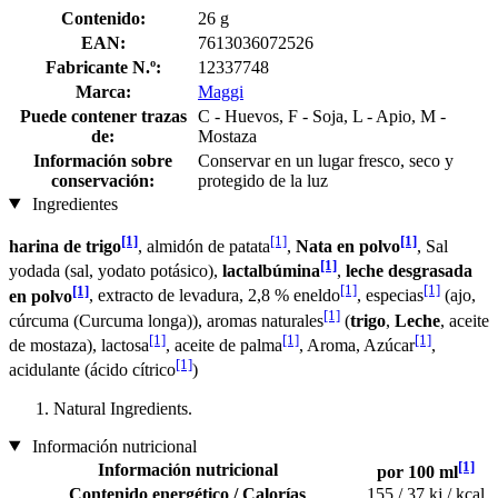
Contenido:
26 g
EAN:
7613036072526
Fabricante N.º:
12337748
Marca:
Maggi
Puede contener trazas
C - Huevos, F - Soja, L - Apio, M -
de:
Mostaza
Información sobre
Conservar en un lugar fresco, seco y
conservación:
protegido de la luz
Ingredientes
[1]
[1]
[1]
harina de trigo
, almidón de patata
,
Nata en polvo
, Sal
[1]
yodada (sal, yodato potásico),
lactalbúmina
,
leche desgrasada
[1]
[1]
[1]
en polvo
, extracto de levadura, 2,8 % eneldo
, especias
(ajo,
[1]
cúrcuma (Curcuma longa)), aromas naturales
(
trigo
,
Leche
, aceite
[1]
[1]
[1]
de mostaza), lactosa
, aceite de palma
, Aroma, Azúcar
,
[1]
acidulante (ácido cítrico
)
Natural Ingredients.
Información nutricional
[1]
Información nutricional
por 100 ml
Contenido energético / Calorías
155 / 37 kj / kcal