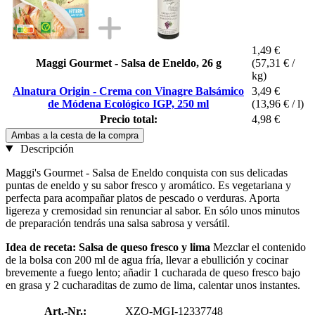
1,49 €
Maggi Gourmet - Salsa de Eneldo, 26 g
(57,31 € /
kg)
Alnatura Origin - Crema con Vinagre Balsámico
3,49 €
de Módena Ecológico IGP, 250 ml
(13,96 € / l)
Precio total:
4,98 €
Ambas a la cesta de la compra
Descripción
Maggi's Gourmet - Salsa de Eneldo conquista con sus delicadas
puntas de eneldo y su sabor fresco y aromático. Es vegetariana y
perfecta para acompañar platos de pescado o verduras. Aporta
ligereza y cremosidad sin renunciar al sabor. En sólo unos minutos
de preparación tendrás una salsa sabrosa y versátil.
Idea de receta: Salsa de queso fresco y lima
Mezclar el contenido
de la bolsa con 200 ml de agua fría, llevar a ebullición y cocinar
brevemente a fuego lento; añadir 1 cucharada de queso fresco bajo
en grasa y 2 cucharaditas de zumo de lima, calentar unos instantes.
Art.-Nr.:
XZO-MGI-12337748