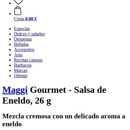
Cesta
0,00 €
Especias
Dulces y salados
Despensa
Bebidas
Accesorios
Asia
Recetas caseras
Barbacoa
Marcas
Ofertas
Maggi
Gourmet - Salsa de
Eneldo, 26 g
Mezcla cremosa con un delicado aroma a
eneldo