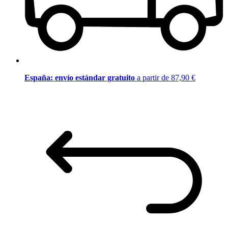
España: envío estándar gratuito
a partir de 87,90 €