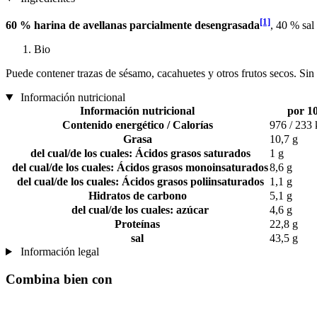
[1]
60 % harina de avellanas parcialmente desengrasada
, 40 % sal
Bio
Puede contener trazas de sésamo, cacahuetes y otros frutos secos. Sin 
Información nutricional
Información nutricional
por 1
Contenido energético / Calorías
976 / 233 k
Grasa
10,7 g
del cual/de los cuales: Ácidos grasos saturados
1 g
del cual/de los cuales: Ácidos grasos monoinsaturados
8,6 g
del cual/de los cuales: Ácidos grasos poliinsaturados
1,1 g
Hidratos de carbono
5,1 g
del cual/de los cuales: azúcar
4,6 g
Proteínas
22,8 g
sal
43,5 g
Información legal
Combina bien con