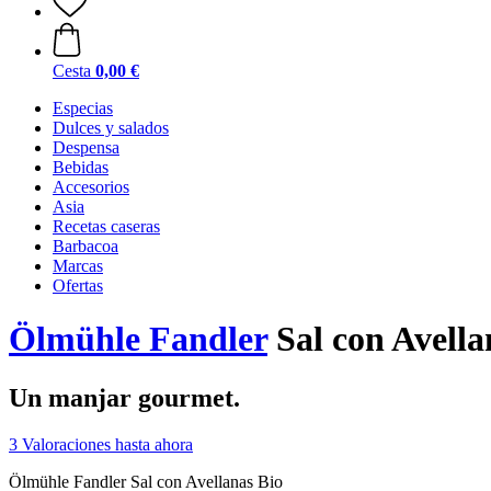
Cesta
0,00 €
Especias
Dulces y salados
Despensa
Bebidas
Accesorios
Asia
Recetas caseras
Barbacoa
Marcas
Ofertas
Ölmühle Fandler
Sal con Avella
Un manjar gourmet.
3 Valoraciones hasta ahora
Ölmühle Fandler Sal con Avellanas Bio