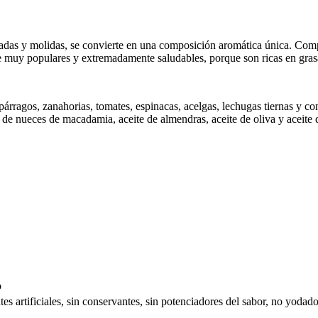
adas y molidas, se convierte en una composición aromática única. Comple
te muy populares y extremadamente saludables, porque son ricas en gra
párragos, zanahorias, tomates, espinacas, acelgas, lechugas tiernas y con
te de nueces de macadamia, aceite de almendras, aceite de oliva y aceite
o
ntes artificiales, sin conservantes, sin potenciadores del sabor, no yodad