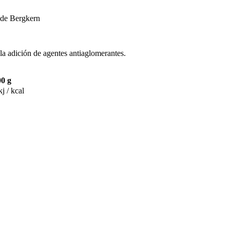
 de Bergkern
la adición de agentes antiaglomerantes.
00 g
j / kcal