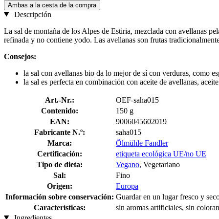
Ambas a la cesta de la compra
Descripción
La sal de montaña de los Alpes de Estiria, mezclada con avellanas pel
refinada y no contiene yodo. Las avellanas son frutas tradicionalmen
Consejos:
la sal con avellanas bio da lo mejor de sí con verduras, como es
la sal es perfecta en combinación con aceite de avellanas, acei
Art.-Nr.:
OEF-saha015
Contenido:
150 g
EAN:
9006045602019
Fabricante N.º:
saha015
Marca:
Ölmühle Fandler
Certificación:
etiqueta ecológica UE/no UE
Tipo de dieta:
Vegano
, Vegetariano
Sal:
Fino
Origen:
Europa
Información sobre conservación:
Guardar en un lugar fresco y sec
Características:
sin aromas artificiales, sin colora
Ingredientes