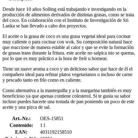
Desde hace 10 años Solling está trabajando e investigando en la
producción de alimentos derivados de distintas grasas, como se trata
del coco. En colaboración con el Instituto de Investigación de Sri
Lanka se han llevado a cabo dos proyectos.
El aceite o la grasa de coco es una grasa vegetal ideal para cocinar
muy caliente o para cocinar con wok. Su composición natural hace
que reaccione de manera estable al calor y que se evite la formación
de grasas trans durante la fritura. este aceite no salpica nio se quema,
por lo que es muy práctico a la hora de freír u hornear.
Tiene un suave aroma a coco y un delicioso sabor que hace de él el
compañero ideal para refinar platos vegetarianos o incluso de carne
y pescado tanto en frío como en caliente.
Como alternativa a la mantequilla y a la margarina también es muy
beneficioso ya que apenas contiene colesterol. Si te gusta su sabor
incluso puedes hacerte una tostada de pan poniendo un poco de este
aceite y una pizca de sal.
Art.-Nr.:
OES-15851
Contenido:
1 l
EAN:
4031192158510