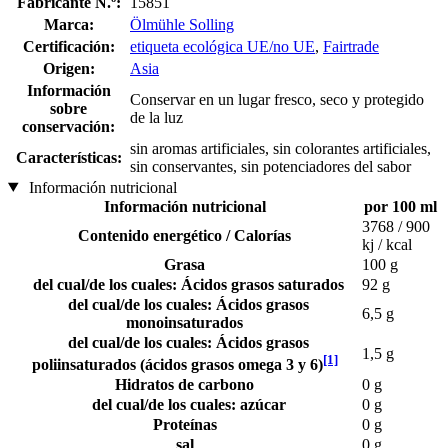
Fabricante N.º:
15851
Marca:
Ölmühle Solling
Certificación:
etiqueta ecológica UE/no UE
,
Fairtrade
Origen:
Asia
Información
Conservar en un lugar fresco, seco y protegido
sobre
de la luz
conservación:
sin aromas artificiales, sin colorantes artificiales,
Características:
sin conservantes, sin potenciadores del sabor
Información nutricional
Información nutricional
por 100 ml
3768 / 900
Contenido energético / Calorías
kj / kcal
Grasa
100 g
del cual/de los cuales: Ácidos grasos saturados
92 g
del cual/de los cuales: Ácidos grasos
6,5 g
monoinsaturados
del cual/de los cuales: Ácidos grasos
1,5 g
[1]
poliinsaturados (ácidos grasos omega 3 y 6)
Hidratos de carbono
0 g
del cual/de los cuales: azúcar
0 g
Proteínas
0 g
sal
0 g