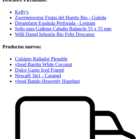
Kelly's
Zwergenwiese Frutas del Huerto Bio - Guinda
Dreamfarm Espátula Perforada - Lestrain
Sello para Galletas Caballo Balancín 55 x 55 mm
Willi Dungl Infusión Bio Feliz Descanso
Productos nuevos:
Cuisipro Rallador Plegable
yfood Barrita White Coconut
Dolce Gusto Iced Frappé
Nescafé 3in1 - Caramel
yfood Batido Heavenly Hazelnut