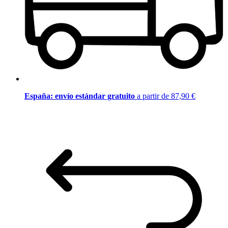
España: envío estándar gratuito
a partir de 87,90 €