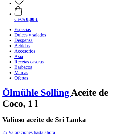
Cesta
0,00 €
Especias
Dulces y salados
Despensa
Bebidas
Accesorios
Asia
Recetas caseras
Barbacoa
Marcas
Ofertas
Ölmühle Solling
Aceite de
Coco, 1 l
Valioso aceite de Sri Lanka
25 Valoraciones hasta ahora