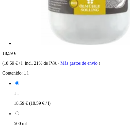
18,59 €
(
18,59 € / l
, Incl. 21% de IVA
-
Más gastos de envío
)
Contenido:
1 l
1 l
18,59 €
(18,59 € / l)
500 ml