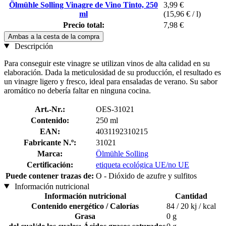
Ölmühle Solling Vinagre de Vino Tinto, 250
3,99 €
ml
(15,96 € / l)
Precio total:
7,98 €
Ambas a la cesta de la compra
Descripción
Para conseguir este vinagre se utilizan vinos de alta calidad en su
elaboración. Dada la meticulosidad de su producción, el resultado es
un vinagre ligero y fresco, ideal para ensaladas de verano. Su sabor
aromático no debería faltar en ninguna cocina.
Art.-Nr.:
OES-31021
Contenido:
250 ml
EAN:
4031192310215
Fabricante N.º:
31021
Marca:
Ölmühle Solling
Certificación:
etiqueta ecológica UE/no UE
Puede contener trazas de:
O - Dióxido de azufre y sulfitos
Información nutricional
Información nutricional
Cantidad
Contenido energético / Calorías
84 / 20 kj / kcal
Grasa
0 g