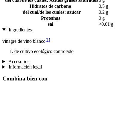
del cual/de los cuales: Ácidos grasos saturados
0 g
Hidratos de carbono
0,5 g
del cual/de los cuales: azúcar
0,2 g
Proteínas
0 g
sal
<0,01 g
Ingredientes
[1]
vinagre de vino blanco
de cultivo ecológico controlado
Accesorios
Información legal
Combina bien con