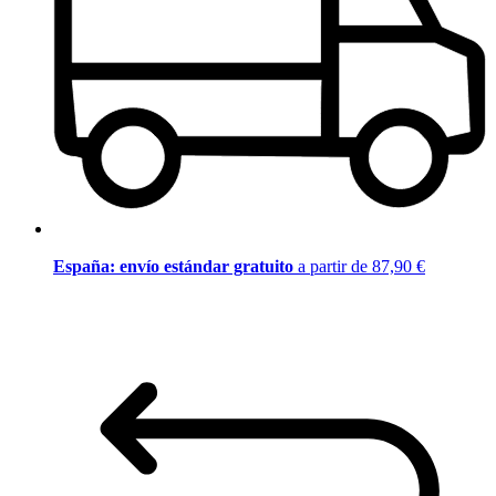
España: envío estándar gratuito
a partir de 87,90 €