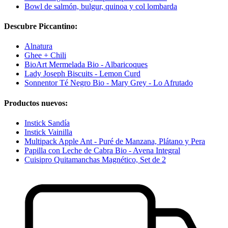
Bowl de salmón, bulgur, quinoa y col lombarda
Descubre Piccantino:
Alnatura
Ghee + Chili
BioArt Mermelada Bio - Albaricoques
Lady Joseph Biscuits - Lemon Curd
Sonnentor Té Negro Bio - Mary Grey - Lo Afrutado
Productos nuevos:
Instick Sandía
Instick Vainilla
Multipack Apple Ant - Puré de Manzana, Plátano y Pera
Papilla con Leche de Cabra Bio - Avena Integral
Cuisipro Quitamanchas Magnético, Set de 2