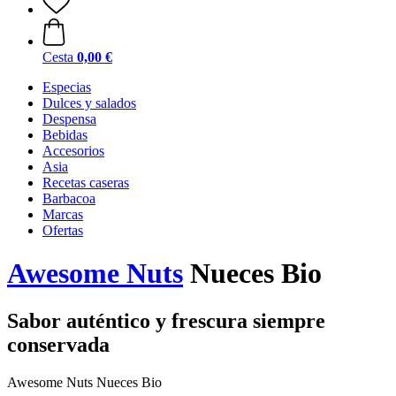
Cesta
0,00 €
Especias
Dulces y salados
Despensa
Bebidas
Accesorios
Asia
Recetas caseras
Barbacoa
Marcas
Ofertas
Awesome Nuts
Nueces Bio
Sabor auténtico y frescura siempre
conservada
Awesome Nuts Nueces Bio