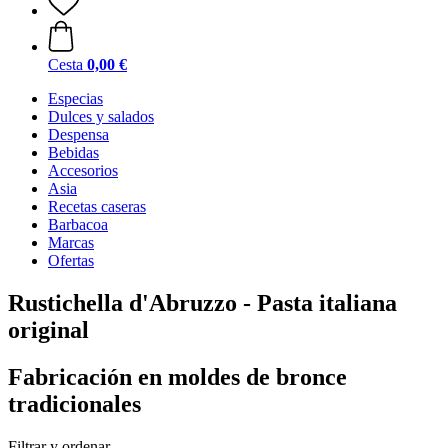
Cesta
0,00 €
Especias
Dulces y salados
Despensa
Bebidas
Accesorios
Asia
Recetas caseras
Barbacoa
Marcas
Ofertas
Rustichella d'Abruzzo - Pasta italiana
original
Fabricación en moldes de bronce
tradicionales
Filtrar y ordenar