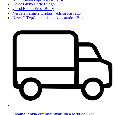
Dolce Gusto Caffè Lungo
yfood Batido Fresh Berry
Nescafé Farmers Origins - Africa Ristretto
Nescafé TypCappuccino - Azucarado - Bote
España: envío estándar gratuito
a partir de 87,90 €