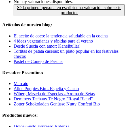
No hay valoraciones disponibles.
Sé la primera persona en escribir una valoración sobre este
producto.
Artículos de nuestro blog:
El aceite de coco: la tendencia saludable en la cocina
4 ideas vegetarianas y rápidas para el verano
Desde Suecia con amor: Kanelbullar!
Tortitas de patata caseras: un plato popular en los festivales
checos
Pastel de Conejo de Pascua
Descubre Piccantino:
Marcato
Allos Poppies Bio - Espelta y Cacao
Wiberg Mezcla de Especias - Aroma de Setas
Demmers Teehaus Té Negro "Royal Blend"
Zotter Schokoladen Genüsse Nutty Confetti Bio
Productos nuevos:
Dolce Gusto Espresso Ardenza