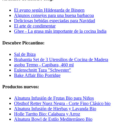
El ayuno según Hildegarda de Bingen
Algunos consejos para una buena barbacoa
Deliciosas bebidas especiadas para Navidad
El arte de condimentar
Ghee - La grasa más importante de la cocina India
Descubre Piccantino:
Sal de Ibiza
Brabantia Set de 3 Utensilios de Cocina de Madera
asobu Termo - Capibara, 460 ml
Eulenschnitt Taza "Schwester"
Bake Affair Bio Porridge
Productos nuevos:
Alnatura Infusión de Frutas Bio para Niños
Obsthof Retter Nuez Negra - Corte Fino Clásico bio
Alnatura Infusión de Hierbas y Lavanda Bio
Holle Tarrito Bio: Calabaza y Arroz
Alnatura Bowl de Estilo Mediterráneo Bio