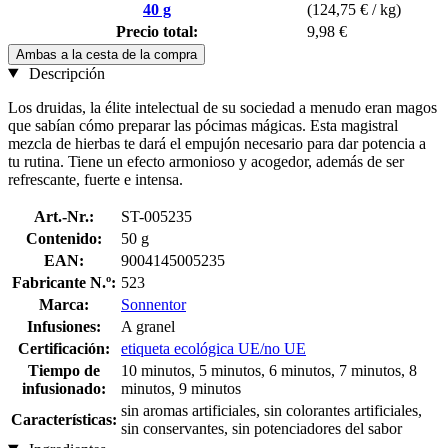
40 g
(124,75 € / kg)
Precio total:
9,98 €
Ambas a la cesta de la compra
Descripción
Los druidas, la élite intelectual de su sociedad a menudo eran magos
que sabían cómo preparar las pócimas mágicas. Esta magistral
mezcla de hierbas te dará el empujón necesario para dar potencia a
tu rutina. Tiene un efecto armonioso y acogedor, además de ser
refrescante, fuerte e intensa.
Art.-Nr.:
ST-005235
Contenido:
50 g
EAN:
9004145005235
Fabricante N.º:
523
Marca:
Sonnentor
Infusiones:
A granel
Certificación:
etiqueta ecológica UE/no UE
Tiempo de
10 minutos, 5 minutos, 6 minutos, 7 minutos, 8
infusionado:
minutos, 9 minutos
sin aromas artificiales, sin colorantes artificiales,
Características:
sin conservantes, sin potenciadores del sabor