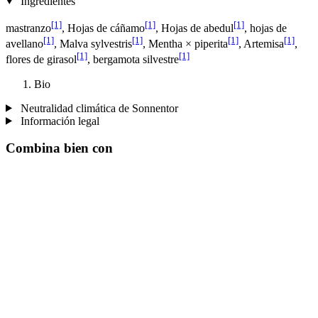
Ingredientes
[1]
[1]
[1]
mastranzo
, Hojas de cáñamo
, Hojas de abedul
, hojas de
[1]
[1]
[1]
[1]
avellano
, Malva sylvestris
, Mentha × piperita
, Artemisa
,
[1]
[1]
flores de girasol
, bergamota silvestre
Bio
Neutralidad climática de Sonnentor
Información legal
Combina bien con