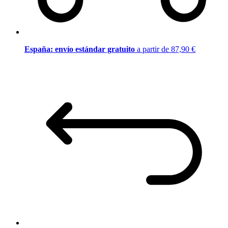
España: envío estándar gratuito
a partir de 87,90 €