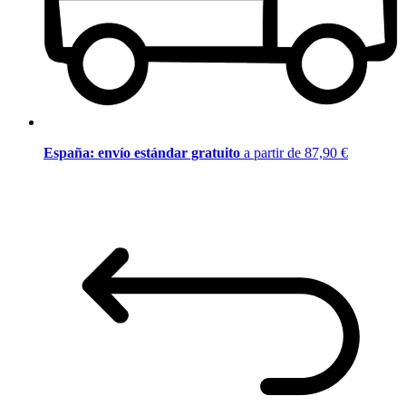
España: envío estándar gratuito
a partir de 87,90 €