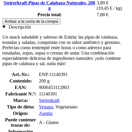
Steirerkraft Pipas de Calabaza Naturales, 200
3,89 €
g
(19,45 € / kg)
Precio total:
7,88 €
Ambas a la cesta de la compra
Descripción
Un snack saludable y sabroso de Estiria: las pipas de calabaza,
tostadas y saladas, conquistan con su sabor auténtico y genuino.
Perfectas como tentempié entre horas o como aderezo para
ensaladas, sopas, sopas o cremas de untar. Una combinación
especialmente deliciosa de ingredientes naturales: ¡solo contiene
pipas de calabaza y sal, nada más!
Art.-Nr.:
ENP-11140391
Contenido:
200 g
EAN:
9006453112803
Fabricante N.º:
11140391
Marca:
Steirerkraft
Tipo de dieta:
Vegano
, Vegetariano
Origen:
Austria
Puede contener
A - Gluten
trazas de:
Información