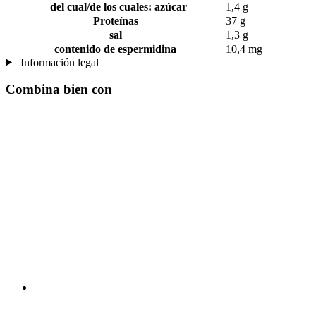
del cual/de los cuales: azúcar
1,4 g
Proteínas
37 g
sal
1,3 g
contenido de espermidina
10,4 mg
Información legal
Combina bien con