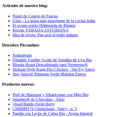
Artículos de nuestro blog:
Pastel de Conejo de Pascua
Ghee - La grasa más importante de la cocina India
El ayuno según Hildegarda de Bingen
Receta: FABADA ASTURIANA
Idea de receta: Pan azul al estilo italiano
Descubre Piccantino:
Sodastream
Ölmühle Fandler Aceite de Semillas de Uva Bio
Blonde Roast Descafeinado para Nespresso®
Sichuan Style Kung Pao Chicken - Stir-Fry Sauce
Stay Spiced! Pimienta Verde Malabar Entera
Productos nuevos:
Puré de Manzana y Albaricoque con Mijo Bio
Smarties® de Chocolate - Tubo
yfood Batido Fresh Berry
CHIMMY'S Chimichurri - Spicy - n. 3
Papilla con Leche de Cabra Bio - Avena Integral