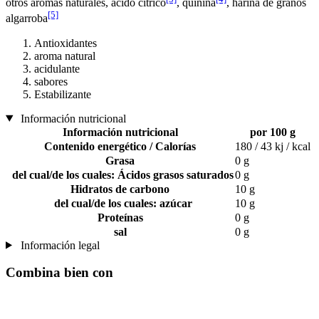
otros aromas naturales, ácido cítrico
, quinina
, harina de granos
[5]
algarroba
Antioxidantes
aroma natural
acidulante
sabores
Estabilizante
Información nutricional
Información nutricional
por 100 g
Contenido energético / Calorías
180 / 43 kj / kcal
Grasa
0 g
del cual/de los cuales: Ácidos grasos saturados
0 g
Hidratos de carbono
10 g
del cual/de los cuales: azúcar
10 g
Proteínas
0 g
sal
0 g
Información legal
Combina bien con