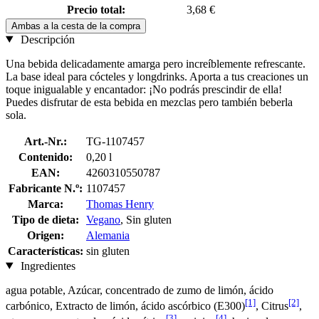
Precio total:
3,68 €
Ambas a la cesta de la compra
Descripción
Una bebida delicadamente amarga pero increíblemente refrescante.
La base ideal para cócteles y longdrinks. Aporta a tus creaciones un
toque inigualable y encantador: ¡No podrás prescindir de ella!
Puedes disfrutar de esta bebida en mezclas pero también beberla
sola.
Art.-Nr.:
TG-1107457
Contenido:
0,20 l
EAN:
4260310550787
Fabricante N.º:
1107457
Marca:
Thomas Henry
Tipo de dieta:
Vegano
, Sin gluten
Origen:
Alemania
Características:
sin gluten
Ingredientes
agua potable, Azúcar, concentrado de zumo de limón, ácido
[1]
[2]
carbónico, Extracto de limón, ácido ascórbico (E300)
, Citrus
,
[3]
[4]