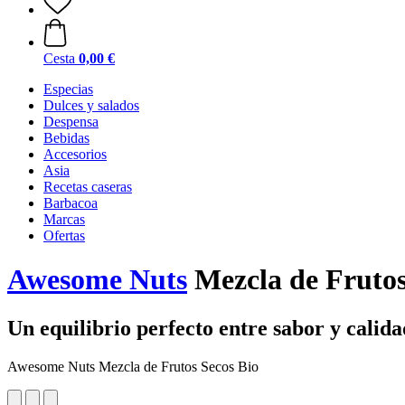
Cesta
0,00 €
Especias
Dulces y salados
Despensa
Bebidas
Accesorios
Asia
Recetas caseras
Barbacoa
Marcas
Ofertas
Awesome Nuts
Mezcla de Frutos
Un equilibrio perfecto entre sabor y calida
Awesome Nuts Mezcla de Frutos Secos Bio