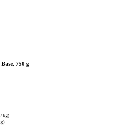
 Base, 750 g
 / kg)
kg)