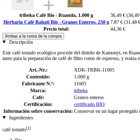
tribeka Café Bio - Ruanda, 1.000 g
36,49 €
(36,49 
Herbaria Café Bahati Bio - Granos Enteros, 250 g
7,87 €
(31,48 €
Precio total:
44,36 €
Ambas a la cesta de la compra
Descripción
Este café tostado ecológico procede del distrito de Kamonyi, en Ruan
tanto para la preparación de café de filtro como de espresso, y realza e
Art.-Nr.:
XDK-TRBK-11005
Contenido:
1.000 g
Fabricante N.º:
11005
Marca:
tribeka
Café:
Granos enteros
Certificación:
certificado BIO
Información sobre conservación:
Conservar en un lugar protegido d
Ingredientes
[1]
café tostado