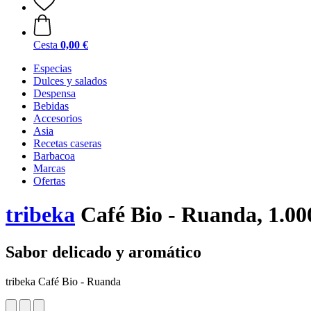
Cesta
0,00 €
Especias
Dulces y salados
Despensa
Bebidas
Accesorios
Asia
Recetas caseras
Barbacoa
Marcas
Ofertas
tribeka
Café Bio - Ruanda, 1.00
Sabor delicado y aromático
tribeka Café Bio - Ruanda