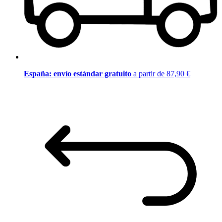
España: envío estándar gratuito
a partir de 87,90 €