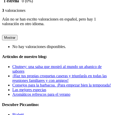
1 estrella
0
(0%)
3
valoraciones
Aún no se han escrito valoraciones en español, pero hay 1
valoración en otro idioma.
Mostrar
No hay valoraciones disponibles.
Artículos de nuestro blog:
Chutney: una salsa que mostró al mundo un abanico de
sabores
¡Haz tus propias croquetas caseras y triunfarás en todas las
reuniones familiares y con amigos!
Consejos para la barbacoa. ¡Para empezar bien la temporada!
Las mejores especias
Aromáticos refrescos para el verano
Descubre Piccantino:
Bialetti