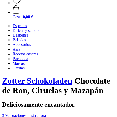
Cesta
0,00 €
Especias
Dulces y salados
Despensa
Bebidas
Accesorios
Asia
Recetas caseras
Barbacoa
Marcas
Ofertas
Zotter Schokoladen
Chocolate
de Ron, Ciruelas y Mazapán
Deliciosamente encantador.
3 Valoraciones hasta ahora