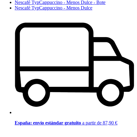
Nescafé TypCappuccino - Menos Dulce - Bote
Nescafé TypCappuccino - Menos Dulce
España: envío estándar gratuito
a partir de 87,90 €