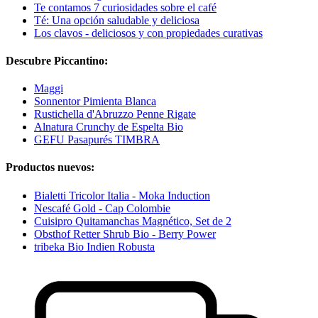
Te contamos 7 curiosidades sobre el café
Té: Una opción saludable y deliciosa
Los clavos - deliciosos y con propiedades curativas
Descubre Piccantino:
Maggi
Sonnentor Pimienta Blanca
Rustichella d'Abruzzo Penne Rigate
Alnatura Crunchy de Espelta Bio
GEFU Pasapurés TIMBRA
Productos nuevos:
Bialetti Tricolor Italia - Moka Induction
Nescafé Gold - Cap Colombie
Cuisipro Quitamanchas Magnético, Set de 2
Obsthof Retter Shrub Bio - Berry Power
tribeka Bio Indien Robusta